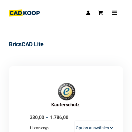
Skip
to
Toggle
content
Navigat
BricsCAD Lite
Käuferschutz
Preisspanne:
330,00
–
1.786,00
€330,00
Lizenztyp
bis