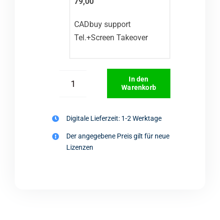
79,00
CADbuy support
Tel.+Screen Takeover
In den
Warenkorb
BricsCAD
Lite
Menge
Digitale Lieferzeit: 1-2 Werktage
Der angegebene Preis gilt für neue
Lizenzen