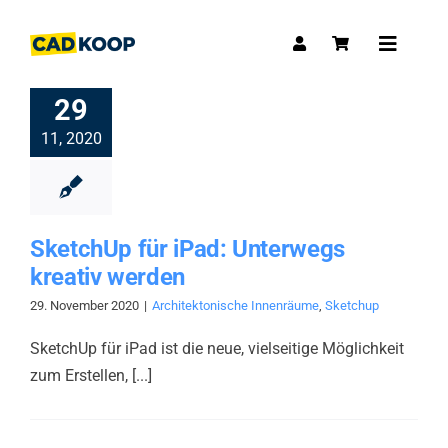
Skip
to
Toggle
content
Navigat
29
11, 2020
SketchUp für iPad: Unterwegs
kreativ werden
29. November 2020
|
Architektonische Innenräume
,
Sketchup
SketchUp für iPad ist die neue, vielseitige Möglichkeit
zum Erstellen, [...]