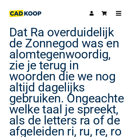
Skip
to
Toggle
content
Navigat
Dat Ra overduidelijk
de Zonnegod was en
alomtegenwoordig,
zie je terug in
woorden die we nog
altijd dagelijks
gebruiken. Ongeachte
welke taal je spreekt,
als de letters ra of de
afgeleiden ri, ru, re, ro