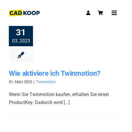
Skip
to
Toggle
content
Navigat
31
03, 2023
Wie aktiviere ich Twinmotion?
31. März 2023
|
Twinmotion
Wenn Sie Twinmotion kaufen, erhalten Sie einen
ProductKey. Dadurch wird [...]