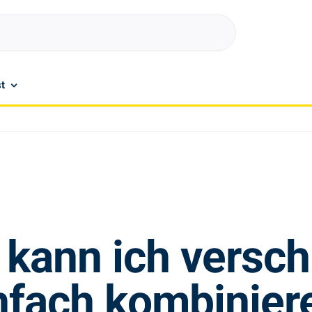
t
 kann ich versc
nfach kombinier