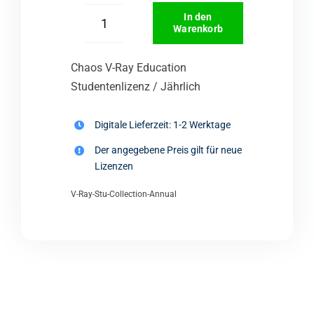
In den
Warenkorb
Chaos
V-
Chaos V-Ray Education
Ray
Studentenlizenz / Jährlich
Education
Studentenlizenz
Digitale Lieferzeit: 1-2 Werktage
/
Der angegebene Preis gilt für neue
Jährlich
Lizenzen
Menge
V-Ray-Stu-Collection-Annual