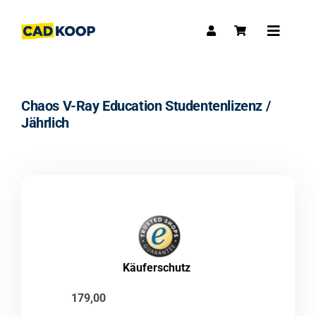
Skip
to
Toggle
content
Navigat
Chaos V-Ray Education Studentenlizenz /
Jährlich
Käuferschutz
179,00