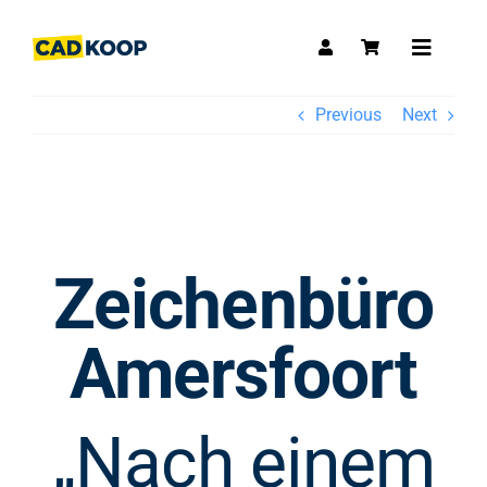
Skip
to
Toggle
content
Navigat
Previous
Next
Zeichenbüro
Amersfoort
„Nach einem